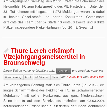
Am vergangenen Samstag, den 27.04., traten die Schwimmer des
Heidmühler FC zum Palaismeeting des VfL Rastede an. Unter den
331 Teilnehmern mit insgesamt 1.273 Meldungen waren sie dabei
in bester Gesellschaft und harter Konkurrenz. Gemeinsam
erreichte das Team über 57 Starts 13 erste, 8 zweite und 9 dritte
Plätze; insbesondere Rieke Hartmann (Jg. 2011), Svea […]
Thure Lerch erkämpft
Vizejahrgangsmeistertitel in
Braunschweig
Dieser Eintrag wurde veröffentlicht unter
und verschlagwortet mit
Jahr 2024
am
4. Juni 2024
von
Phillip Esch
Braunschweig
Lerch
Mehrkampf
Thure
Am vergangenen Sonntag maß sich Thure Lerch (Jg. 2012), ein
junges Schwimmtalent des Heidmühler FC, im „schwimmerischen
Mehrkampf“ mit seiner Konkurrenz aus ganz Niedersachsen.
Seine bereits auf den Bezirksmeisterschaften am 03.03.2024
herausragenden Ergebnissen qualifizierten ihn für den Mehrkampf