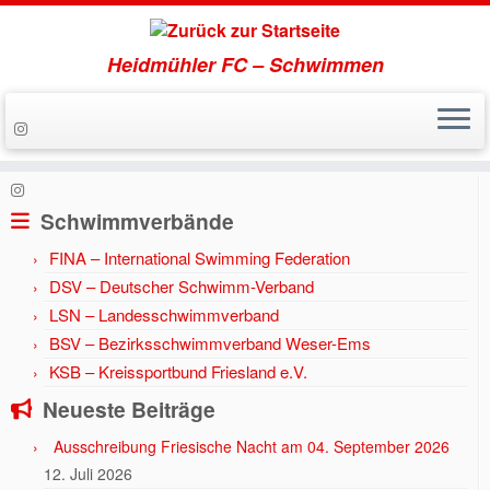
Heidmühler FC – Schwimmen
Zum
Inhalt
Start
»
Aktuell
»
2024
»
Juni
»
4.
springen
Schwimmverbände
FINA – International Swimming Federation
DSV – Deutscher Schwimm-Verband
LSN – Landesschwimmverband
BSV – Bezirksschwimmverband Weser-Ems
KSB – Kreissportbund Friesland e.V.
Neueste Beiträge
Ausschreibung Friesische Nacht am 04. September 2026
12. Juli 2026