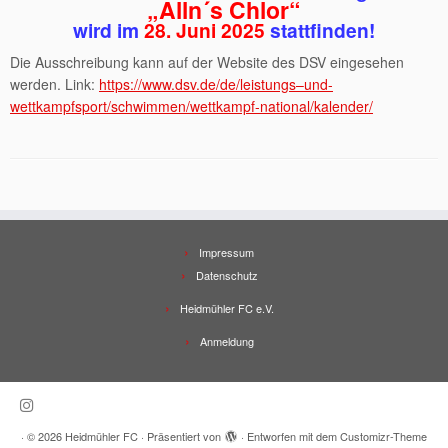
„Alln´s Chlor“
wird im
28. Juni 2025
stattfinden!
Die Ausschreibung kann auf der Website des DSV eingesehen
werden. Link:
https://www.dsv.de/de/leistungs–und-
wettkampfsport/schwimmen/wettkampf-national/kalender/
Impressum
Datenschutz
Heidmühler FC e.V.
Anmeldung
·
© 2026
Heidmühler FC
·
Präsentiert von
·
Entworfen mit dem
Customizr-Theme