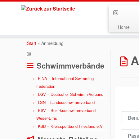
Home
Zum
Inhalt
Start
»
Anmeldung
springen
A
Schwimmverbände
FINA – International Swimming
Federation
DSV – Deutscher Schwimm-Verband
LSN – Landesschwimmverband
BSV – Bezirksschwimmverband
Benutze
Weser-Ems
KSB – Kreissportbund Friesland e.V.
Passwor