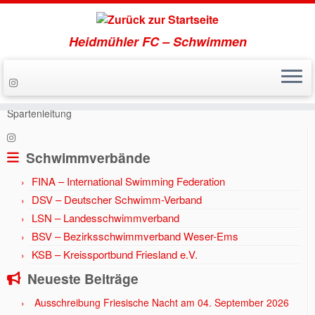
Heidmühler FC – Schwimmen
Zum
Inhalt
Start
»
Aktuell
»
Jahr 2018
»
Arne Krüger übernimmt die
springen
Spartenleitung
Schwimmverbände
FINA – International Swimming Federation
DSV – Deutscher Schwimm-Verband
LSN – Landesschwimmverband
BSV – Bezirksschwimmverband Weser-Ems
KSB – Kreissportbund Friesland e.V.
Neueste Beiträge
Ausschreibung Friesische Nacht am 04. September 2026