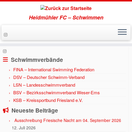
Heidmühler FC – Schwimmen
Zum
Inhalt
Start
»
Aktuell
»
Jahr 2023
»
Mannschaft des HFC wächst weiter
springen
Schwimmverbände
FINA – International Swimming Federation
DSV – Deutscher Schwimm-Verband
LSN – Landesschwimmverband
BSV – Bezirksschwimmverband Weser-Ems
KSB – Kreissportbund Friesland e.V.
Neueste Beiträge
Ausschreibung Friesische Nacht am 04. September 2026
12. Juli 2026