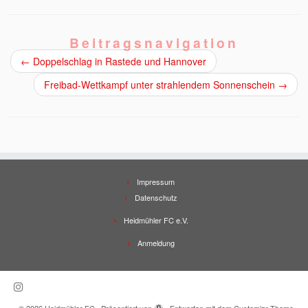
Beitragsnavigation
←
Doppelschlag in Rastede und Hannover
Freibad-Wettkampf unter strahlendem Sonnenschein
→
Impressum
Datenschutz
Heidmühler FC e.V.
Anmeldung
·
© 2026
Heidmühler FC
·
Präsentiert von
·
Entworfen mit dem
Customizr-Theme