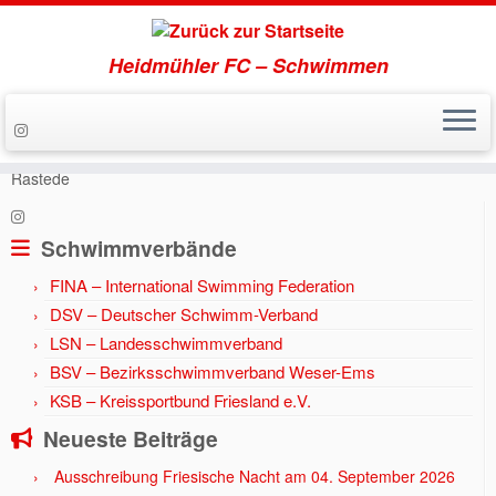
Heidmühler FC – Schwimmen
Zum
Inhalt
Start
»
Aktuell
»
Jahr 2017
»
18 Erfolge für HFC Schwimmer in
springen
Rastede
Schwimmverbände
FINA – International Swimming Federation
DSV – Deutscher Schwimm-Verband
LSN – Landesschwimmverband
BSV – Bezirksschwimmverband Weser-Ems
KSB – Kreissportbund Friesland e.V.
Neueste Beiträge
Ausschreibung Friesische Nacht am 04. September 2026