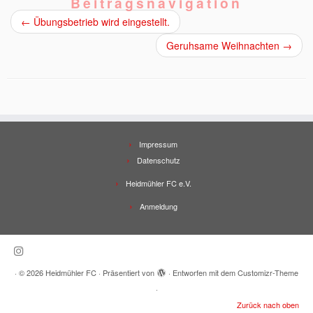
Beitragsnavigation
←
Übungsbetrieb wird eingestellt.
Geruhsame Weihnachten
→
Impressum
Datenschutz
Heidmühler FC e.V.
Anmeldung
·
© 2026
Heidmühler FC
·
Präsentiert von
·
Entworfen mit dem
Customizr-Theme
·
Zurück nach oben