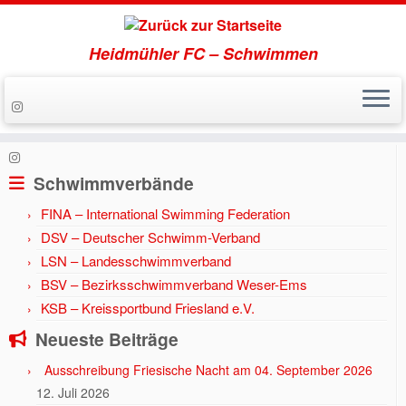
Heidmühler FC – Schwimmen
Zum
Inhalt
Start
»
Aktuell
»
Jahr 2020
»
Blick in den Dezember
springen
Schwimmverbände
FINA – International Swimming Federation
DSV – Deutscher Schwimm-Verband
LSN – Landesschwimmverband
BSV – Bezirksschwimmverband Weser-Ems
KSB – Kreissportbund Friesland e.V.
Neueste Beiträge
Ausschreibung Friesische Nacht am 04. September 2026
12. Juli 2026