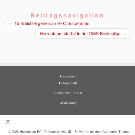
Beitragsnavigation
←
15 Kreistitel gehen an HFC-Schwimmer
Herrenteam startet in der DMS-Bezirksliga
→
Impressum
Datenschutz
Heidmühler FC e.V.
Anmeldung
·
© 2026
Heidmühler FC
·
Präsentiert von
·
Entworfen mit dem
Customizr-Theme