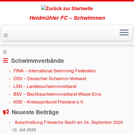
Heidmühler FC – Schwimmen
Zum
Inhalt
Start
»
Aktuell
»
Jahr 2016
»
Freie Plätze bei Schwimmkursen.
springen
Schwimmverbände
FINA – International Swimming Federation
DSV – Deutscher Schwimm-Verband
LSN – Landesschwimmverband
BSV – Bezirksschwimmverband Weser-Ems
KSB – Kreissportbund Friesland e.V.
Neueste Beiträge
Ausschreibung Friesische Nacht am 04. September 2026
12. Juli 2026