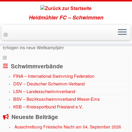
Heidmühler FC – Schwimmen
Zum
Inhalt
Start
»
Aktuell
»
Jahr 2017
»
HFC-Schwimmnachwuchs startet mit
springen
Erfolgen ins neue Wettkampfjahr
Schwimmverbände
FINA – International Swimming Federation
DSV – Deutscher Schwimm-Verband
LSN – Landesschwimmverband
BSV – Bezirksschwimmverband Weser-Ems
KSB – Kreissportbund Friesland e.V.
Neueste Beiträge
Ausschreibung Friesische Nacht am 04. September 2026