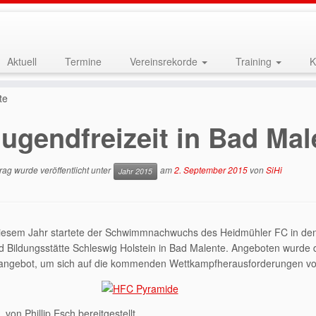
Aktuell
Termine
Vereinsrekorde
Training
K
te
ugendfreizeit in Bad Mal
rag wurde veröffentlicht unter
am
2. September 2015
von
SiHi
Jahr 2015
iesem Jahr startete der Schwimmnachwuchs des Heidmühler FC in den S
d Bildungsstätte Schleswig Holstein in Bad Malente. Angeboten wurde 
sangebot, um sich auf die kommenden Wettkampfherausforderungen vo
 von Phillip Esch bereitgestellt,