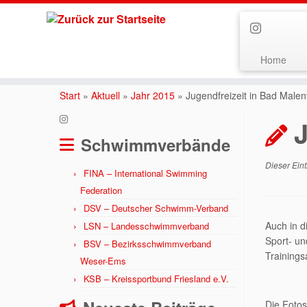
Home
Zum
Inhalt
Start
»
Aktuell
»
Jahr 2015
»
Jugendfreizeit in Bad Malen
springen
J
Schwimmverbände
Dieser Eint
FINA – International Swimming
Federation
DSV – Deutscher Schwimm-Verband
Auch in d
LSN – Landesschwimmverband
Sport- un
BSV – Bezirksschwimmverband
Training
Weser-Ems
KSB – Kreissportbund Friesland e.V.
Die Fotos,