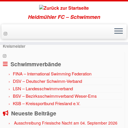
Heidmühler FC – Schwimmen
Zum
Inhalt
Start
»
Aktuell
»
Jahr 2018
»
Meret und Yannick Björn sind neue
springen
Kreismeister
Schwimmverbände
FINA – International Swimming Federation
DSV – Deutscher Schwimm-Verband
LSN – Landesschwimmverband
BSV – Bezirksschwimmverband Weser-Ems
KSB – Kreissportbund Friesland e.V.
Neueste Beiträge
Ausschreibung Friesische Nacht am 04. September 2026