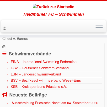
Heidmühler FC – Schwimmen
Zum
Inhalt
Start
»
Aktuell
»
Jahr 2014
»
Neue HFC-Vereinsrekorde durch
springen
Cindel A. Barnes
Schwimmverbände
FINA – International Swimming Federation
DSV – Deutscher Schwimm-Verband
LSN – Landesschwimmverband
BSV – Bezirksschwimmverband Weser-Ems
KSB – Kreissportbund Friesland e.V.
Neueste Beiträge
Ausschreibung Friesische Nacht am 04. September 2026