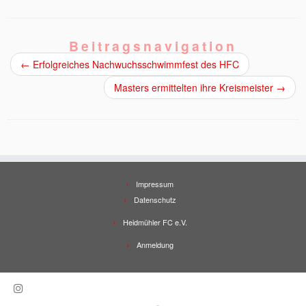
Beitragsnavigation
←
Erfolgreiches Nachwuchsschwimmfest des HFC
Masters ermittelten ihre Kreismeister
→
Impressum
Datenschutz
Heidmühler FC e.V.
Anmeldung