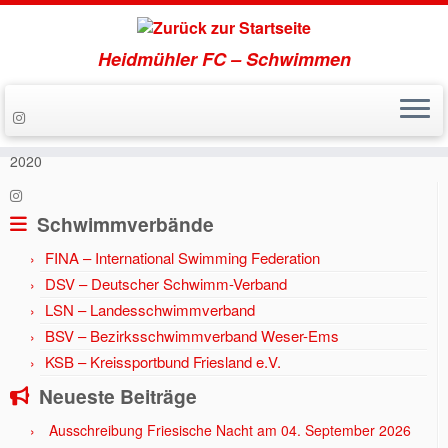
Heidmühler FC – Schwimmen
Zum
Inhalt
Start
»
Aktuell
»
Jahr 2020
»
Schwimmer ermitteln die Kreismeister
springen
2020
Schwimmverbände
FINA – International Swimming Federation
DSV – Deutscher Schwimm-Verband
LSN – Landesschwimmverband
BSV – Bezirksschwimmverband Weser-Ems
KSB – Kreissportbund Friesland e.V.
Neueste Beiträge
Ausschreibung Friesische Nacht am 04. September 2026