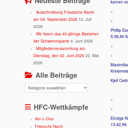
Neueste Beiträge
kamen vo
<
Ausschreibung Friesische Nacht
am 04. September 2026
12. Juli
<
2026
Phillip E
Wir feiern das 40-jährige Bestehen
5:38,80 M
der Schwimmsparte
4. Juni 2026
<
Mitgliederversammlung am
<
Dienstag, den 02. Juni 2026
22. Mai
2026
Maximilia
Kreismeis
Alle Beiträge
Kjell Ced
Alle
Beiträge
<
HFC-Wettkämpfe
<
Einzige N
Alln´s Chlor
13:42,96 
Friesische Nacht