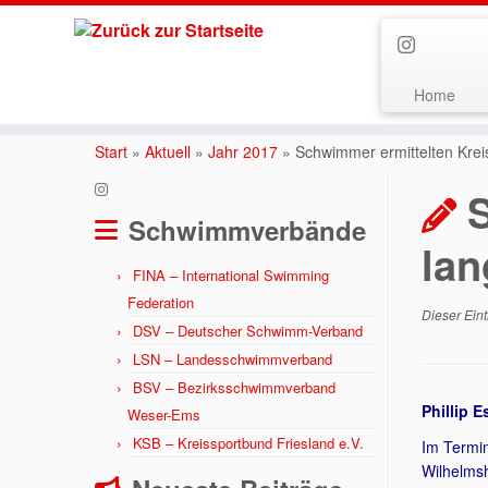
Home
Zum
Inhalt
Start
»
Aktuell
»
Jahr 2017
»
Schwimmer ermittelten Kreis
springen
Schwimmverbände
lan
FINA – International Swimming
Federation
Dieser Eint
DSV – Deutscher Schwimm-Verband
LSN – Landesschwimmverband
BSV – Bezirksschwimmverband
Phillip 
Weser-Ems
KSB – Kreissportbund Friesland e.V.
Im Termin
Wilhelms