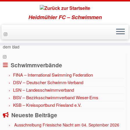
Heidmühler FC – Schwimmen
Zum
Inhalt
Start
»
Aktuell
»
Jahr 2015
»
Schwimmer verabschiedeten sich aus
springen
dem Bad
Schwimmverbände
FINA – International Swimming Federation
DSV – Deutscher Schwimm-Verband
LSN – Landesschwimmverband
BSV – Bezirksschwimmverband Weser-Ems
KSB – Kreissportbund Friesland e.V.
Neueste Beiträge
Ausschreibung Friesische Nacht am 04. September 2026