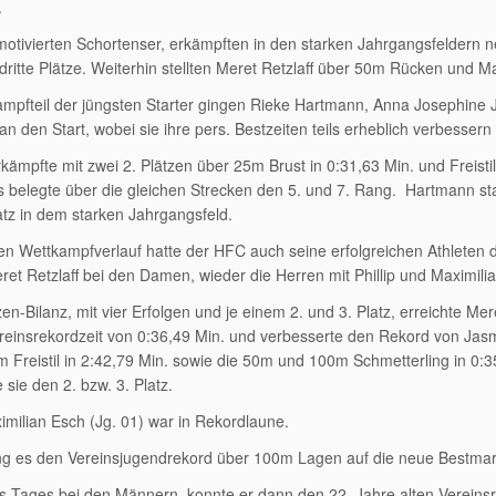
.
otivierten Schortenser, erkämpften in den starken Jahrgangsfeldern 
 dritte Plätze. Weiterhin stellten Meret Retzlaff über 50m Rücken und M
mpfteil der jüngsten Starter gingen Rieke Hartmann, Anna Josephine 
an den Start, wobei sie ihre pers. Bestzeiten teils erheblich verbessern
kämpfte mit zwei 2. Plätzen über 25m Brust in 0:31,63 Min. und Freistil
belegte über die gleichen Strecken den 5. und 7. Rang. Hartmann sta
atz in dem starken Jahrgangsfeld.
en Wettkampfverlauf hatte der HFC auch seine erfolgreichen Athleten 
et Retzlaff bei den Damen, wieder die Herren mit Phillip und Maximilian
zen-Bilanz, mit vier Erfolgen und je einem 2. und 3. Platz, erreichte Mer
reinsrekordzeit von 0:36,49 Min. und verbesserte den Rekord von Jas
 Freistil in 2:42,79 Min. sowie die 50m und 100m Schmetterling in 0:3
 sie den 2. bzw. 3. Platz.
milian Esch (Jg. 01) war in Rekordlaune.
ng es den Vereinsjugendrekord über 100m Lagen auf die neue Bestmar
es Tages bei den Männern, konnte er dann den 22. Jahre alten Vereinsr