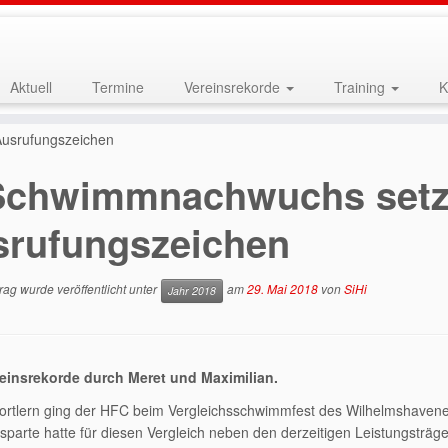
Aktuell
Termine
Vereinsrekorde
Training
K
usrufungszeichen
Schwimmnachwuchs setz
srufungszeichen
rag wurde veröffentlicht unter
am
29. Mai 2018
von
SiHi
Jahr 2018
einsrekorde durch Meret und Maximilian.
ortlern ging der HFC beim Vergleichsschwimmfest des Wilhelmshavene
arte hatte für diesen Vergleich neben den derzeitigen Leistungsträge