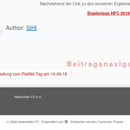
Nachstehend der Link zu den einzelnen Ergebn
Ergebnisse HFC 2018
Author:
SiHi
Beitragsnavig
ladung zum Paddel-Tag am 16.06.18
Heidmühler FC e.V.
·
© 2026
Heidmühler FC
·
Präsentiert von
·
Entworfen mit dem
Customizr-Theme
·