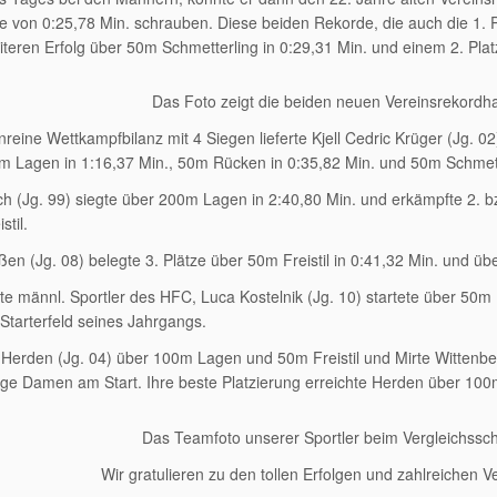
 von 0:25,78 Min. schrauben. Diese beiden Rekorde, die auch die 1. 
teren Erfolg über 50m Schmetterling in 0:29,31 Min. und einem 2. Pl
Das Foto zeigt die beiden neuen Vereinsrekordha
nreine Wettkampfbilanz mit 4 Siegen lieferte Kjell Cedric Krüger (Jg. 02
m Lagen in 1:16,37 Min., 50m Rücken in 0:35,82 Min. und 50m Schmett
sch (Jg. 99) siegte über 200m Lagen in 2:40,80 Min. und erkämpfte 2.
stil.
ßen (Jg. 08) belegte 3. Plätze über 50m Freistil in 0:41,32 Min. und ü
te männl. Sportler des HFC, Luca Kostelnik (Jg. 10) startete über 50m
Starterfeld seines Jahrgangs.
a Herden (Jg. 04) über 100m Lagen und 50m Freistil und Mirte Wittenbe
nge Damen am Start. Ihre beste Platzierung erreichte Herden über 10
Das Teamfoto unserer Sportler beim Vergleichss
Wir gratulieren zu den tollen Erfolgen und zahlreichen V