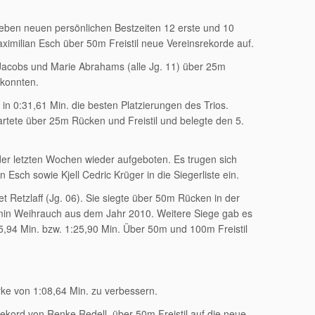
neben neuen persönlichen Bestzeiten 12 erste und 10
aximilian Esch über 50m Freistil neue Vereinsrekorde auf.
Jacobs und Marie Abrahams (alle Jg. 11) über 25m
 konnten.
 in 0:31,61 Min. die besten Platzierungen des Trios.
rtete über 25m Rücken und Freistil und belegte den 5.
der letzten Wochen wieder aufgeboten. Es trugen sich
 Esch sowie Kjell Cedric Krüger in die Siegerliste ein.
et Retzlaff (Jg. 06). Sie siegte über 50m Rücken in der
min Weihrauch aus dem Jahr 2010. Weitere Siege gab es
5,94 Min. bzw. 1:25,90 Min. Über 50m und 100m Freistil
ke von 1:08,64 Min. zu verbessern.
ekord von Renke Redell, über 50m Freistil auf die neue