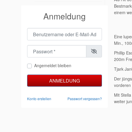
Bestmarke
einem wei
Anmeldung
Benutzername oder E-Mail-Adresse
*
Eine lupe
Min., 100
Passwort
*
Phillip E
200m Frei
Angemeldet bleiben
Tjark Jan
Der jüngs
ANMELDUNG
vorderen 
Mit Stell
Konto erstellen
Passwort vergessen?
weiter ju