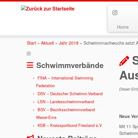
Home
Zum
Inhalt
Start
»
Aktuell
»
Jahr 2018
»
Schwimmnachwuchs setzt A
springen
Schwimmverbände
Au
FINA – International Swimming
Federation
Dieser Eint
DSV – Deutscher Schwimm-Verband
LSN – Landesschwimmverband
BSV – Bezirksschwimmverband
Neue Ver
Weser-Ems
KSB – Kreissportbund Friesland e.V.
Mit 11 Sp
Schwimmsp