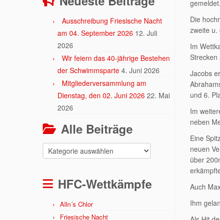
Neueste Beiträge
gemeldet
Die hochm
Ausschreibung Friesische Nacht
zweite u.
am 04. September 2026
12. Juli
2026
Im Wettka
Strecken 
Wir feiern das 40-jährige Bestehen
der Schwimmsparte
4. Juni 2026
Jacobs er
Mitgliederversammlung am
Abrahams 
und 6. Pl
Dienstag, den 02. Juni 2026
22. Mai
2026
Im weiter
neben Mer
Alle Beiträge
Eine Spit
Alle
neuen Ve
Beiträge
über 200m
erkämpfte
HFC-Wettkämpfe
Auch Maxi
Ihm gela
Alln´s Chlor
Friesische Nacht
Als Hit d