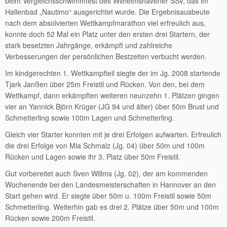
beim Vergleichsschwimmfest des Wilhelmshavener SSV, das im
Hallenbad „Nautimo“ ausgerichtet wurde. Die Ergebnisausbeute
nach dem absolvierten Wettkampfmarathon viel erfreulich aus,
konnte doch 52 Mal ein Platz unter den ersten drei Startern, der
stark besetzten Jahrgänge, erkämpft und zahlreiche
Verbesserungen der persönlichen Bestzeiten verbucht werden.
Im kindgerechten 1. Wettkampfteil siegte der im Jg. 2008 startende
Tjark Janßen über 25m Freistil und Rücken. Von den, bei dem
Wettkampf, dann erkämpften weiteren neunzehn 1. Plätzen gingen
vier an Yannick Björn Krüger (JG 94 und älter) über 50m Brust und
Schmetterling sowie 100m Lagen und Schmetterling.
Gleich vier Starter konnten mit je drei Erfolgen aufwarten. Erfreulich
die drei Erfolge von Mia Schmalz (Jg. 04) über 50m und 100m
Rücken und Lagen sowie ihr 3. Platz über 50m Freistil.
Gut vorbereitet auch Sven Willms (Jg. 02), der am kommenden
Wochenende bei den Landesmeisterschaften in Hannover an den
Start gehen wird. Er siegte über 50m u. 100m Freistil sowie 50m
Schmetterling. Weiterhin gab es drei 2. Plätze über 50m und 100m
Rücken sowie 200m Freistil.