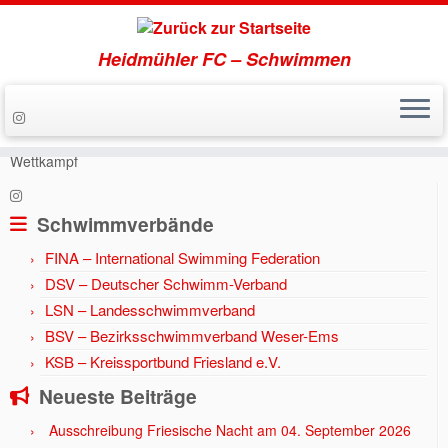
Heidmühler FC – Schwimmen
Zum
Inhalt
Start
»
Aktuell
»
Jahr 2015
»
52 Podestplätze beim WSSV
springen
Wettkampf
Schwimmverbände
FINA – International Swimming Federation
DSV – Deutscher Schwimm-Verband
LSN – Landesschwimmverband
BSV – Bezirksschwimmverband Weser-Ems
KSB – Kreissportbund Friesland e.V.
Neueste Beiträge
Ausschreibung Friesische Nacht am 04. September 2026