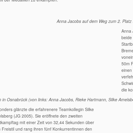
Anna Jacobs auf dem Weg zum 2. Platz 
Anna 
beide
Start
Breme
vonei
50m Fr
einen
verfe
Schwim
die k
in Osnabrück (von links: Anna Jacobs, Rieke Hartmann, Silke Amelsb
onders glänzte die erfahrenere Teamkollegin Silke
lsberg (JG 2005). Sie eröffnete den zweiten
tkampftag mit einer Zeit von 32,44 Sekunden über
Freistil und rang ihren fünf Konkurrentinnen den