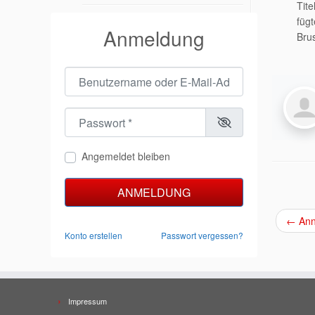
Tit
fügt
Anmeldung
Brus
Benutzername oder E-Mail-Adresse
*
Passwort
*
Angemeldet bleiben
ANMELDUNG
←
Ann
Konto erstellen
Passwort vergessen?
Impressum