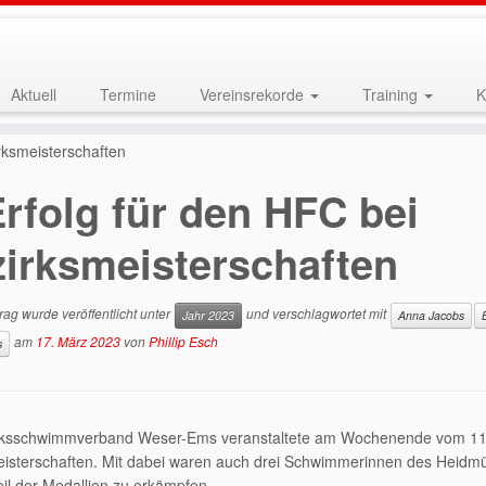
Aktuell
Termine
Vereinsrekorde
Training
K
rksmeisterschaften
rfolg für den HFC bei
irksmeisterschaften
rag wurde veröffentlicht unter
und verschlagwortet mit
Jahr 2023
Anna Jacobs
am
17. März 2023
von
Phillip Esch
s
rksschwimmverband Weser-Ems veranstaltete am Wochenende vom 11. b
eisterschaften. Mit dabei waren auch drei Schwimmerinnen des Heidmü
eil der Medallien zu erkämpfen.