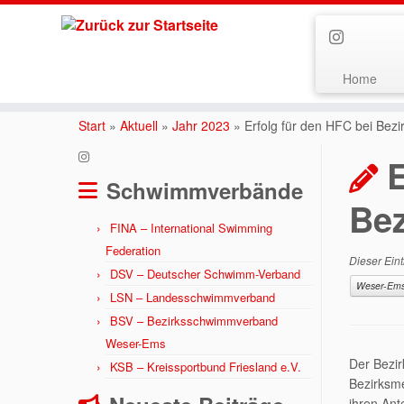
Home
Zum
Inhalt
Start
»
Aktuell
»
Jahr 2023
»
Erfolg für den HFC bei Bezi
springen
E
Schwimmverbände
Bez
FINA – International Swimming
Federation
Dieser Eint
DSV – Deutscher Schwimm-Verband
Weser-Em
LSN – Landesschwimmverband
BSV – Bezirksschwimmverband
Weser-Ems
Der Bezi
KSB – Kreissportbund Friesland e.V.
Bezirksm
ihren Ant