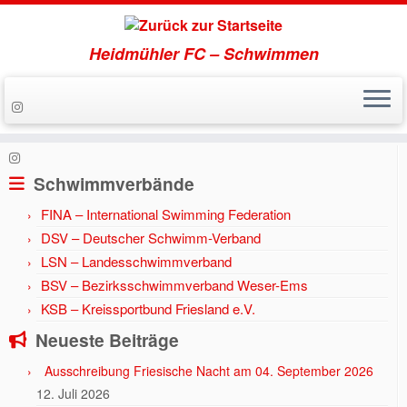
Heidmühler FC – Schwimmen
Zum
Inhalt
Start
»
Aktuell
»
Silke Amelsberg
springen
Schwimmverbände
FINA – International Swimming Federation
DSV – Deutscher Schwimm-Verband
LSN – Landesschwimmverband
BSV – Bezirksschwimmverband Weser-Ems
KSB – Kreissportbund Friesland e.V.
Neueste Beiträge
Ausschreibung Friesische Nacht am 04. September 2026
12. Juli 2026