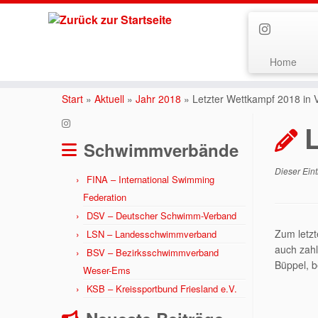
Home
Zum
Inhalt
Start
»
Aktuell
»
Jahr 2018
»
Letzter Wettkampf 2018 in V
springen
L
Schwimmverbände
Dieser Eint
FINA – International Swimming
Federation
DSV – Deutscher Schwimm-Verband
Zum letz
LSN – Landesschwimmverband
auch zahl
BSV – Bezirksschwimmverband
Büppel, b
Weser-Ems
KSB – Kreissportbund Friesland e.V.