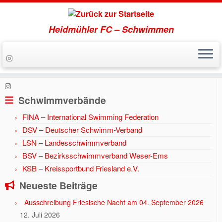
Heidmühler FC – Schwimmen
Zum
Inhalt
Start
»
Aktuell
»
Jahr 2020
»
Start in Bremerhaven
springen
Schwimmverbände
FINA – International Swimming Federation
DSV – Deutscher Schwimm-Verband
LSN – Landesschwimmverband
BSV – Bezirksschwimmverband Weser-Ems
KSB – Kreissportbund Friesland e.V.
Neueste Beiträge
Ausschreibung Friesische Nacht am 04. September 2026
12. Juli 2026