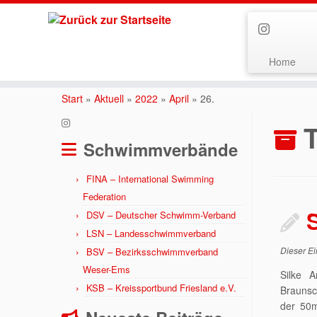
Home
Zum
Inhalt
Start
»
Aktuell
»
2022
»
April
»
26.
springen
Schwimmverbände
FINA – International Swimming
Federation
S
DSV – Deutscher Schwimm-Verband
LSN – Landesschwimmverband
Dieser Ei
BSV – Bezirksschwimmverband
Weser-Ems
Silke 
KSB – Kreissportbund Friesland e.V.
Braunsch
der 50m