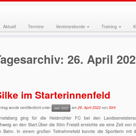
Aktuell
Termine
Vereinsrekorde
Training
K
Tagesarchiv:
26. April 20
ilke im Starterinnenfeld
ntrag wurde veröffentlicht unter
am
26. April 2022
von
SiHi
Jahr 2022
Amelsberg ging für die Heidmühler FC bei den Landesmeistersc
weig an den Start.Über die 50m Freistil erreichte sie eine Zeit von 0
 Bahn. In einem großen Teilnehmefeld konnte die Sportlerin mit d