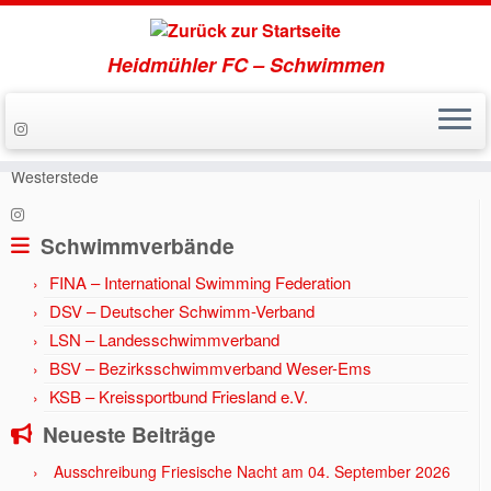
Heidmühler FC – Schwimmen
Zum
Inhalt
Start
»
Aktuell
»
Jahr 2024
»
Brüder Lerch auf Titeljagd in
springen
Westerstede
Schwimmverbände
FINA – International Swimming Federation
DSV – Deutscher Schwimm-Verband
LSN – Landesschwimmverband
BSV – Bezirksschwimmverband Weser-Ems
KSB – Kreissportbund Friesland e.V.
Neueste Beiträge
Ausschreibung Friesische Nacht am 04. September 2026