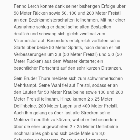
Fenno Lerch konnte dank seiner bisherigen Erfolge über
50 Meter Rücken sowie 50, 100 und 200 Meter Freistil
an den Bezirksmeisterschaften teilnehmen. Mit nur einer
Ausnahme schlug er dabei seine alten Bestzeiten
deutlich und schwang sich gleich zweimal zum
Vizemeister auf. Besonders erfolgreich verliefen seine
Starts über beide 50 Meter-Sprints, nach denen er mit
Verbesserungen um 3,8 (50 Meter Freistil) und 5,0 (50
Meter Rücken) aus dem Wasser kletterte; ein
beachtlicher Fortschritt auf den sehr kurzen Distanzen.
Sein Bruder Thure meldete sich zum schwimmerischen
Mehrkampf. Seine Wahl fiel auf Freistil, sodass er an
den Läufen für 50 Meter Kraulbeine sowie 100 und 200
Meter Freistil teilnahm. Hinzu kamen 2 x 25 Meter
Delfinbeine, 200 Meter Lagen und 400 Meter Freistil.
Auch ihm gelang es über fast alle Strecken seine
Meldezeit deutlich zu kürzen, wobei er insbesondere
über die eher ungewohnten 2 x 25 Meter Delfinbeine
nochmal alles gab und sich beide Male um 3,0
Sekunden verbesserte. Durch diese Leistungen