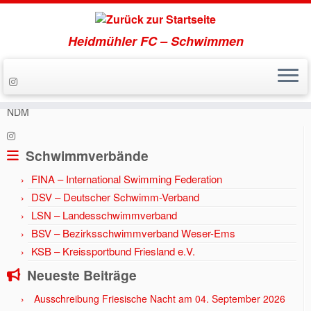
Heidmühler FC – Schwimmen
Zum
Inhalt
Start
»
Aktuell
»
Jahr 2016
»
5 Medaillen für Beate Schortmann bei
springen
NDM
Schwimmverbände
FINA – International Swimming Federation
DSV – Deutscher Schwimm-Verband
LSN – Landesschwimmverband
BSV – Bezirksschwimmverband Weser-Ems
KSB – Kreissportbund Friesland e.V.
Neueste Beiträge
Ausschreibung Friesische Nacht am 04. September 2026