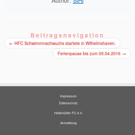
Author:
SiHi
Beitragsnavigation
←
HFC Schwimmnachwuchs startete in Wilhelmshaven.
Ferienpause bis zum 05.04.2016
→
Impressum
Datenschutz
Heidmühler FC e.V.
Anmeldung