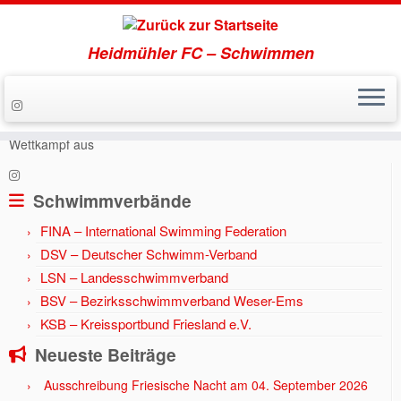
Heidmühler FC – Schwimmen
Zum
Inhalt
Start
»
Aktuell
»
Jahr 2014
»
HFC richtete 1. kindgerechten
springen
Wettkampf aus
Schwimmverbände
FINA – International Swimming Federation
DSV – Deutscher Schwimm-Verband
LSN – Landesschwimmverband
BSV – Bezirksschwimmverband Weser-Ems
KSB – Kreissportbund Friesland e.V.
Neueste Beiträge
Ausschreibung Friesische Nacht am 04. September 2026