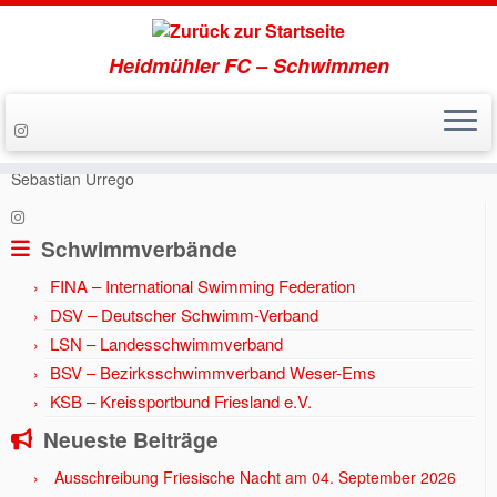
Heidmühler FC – Schwimmen
Zum
Inhalt
Start
»
Aktuell
»
Jahr 2018
»
Pokalehren für Meret Retzlaff und
springen
Sebastian Urrego
Schwimmverbände
FINA – International Swimming Federation
DSV – Deutscher Schwimm-Verband
LSN – Landesschwimmverband
BSV – Bezirksschwimmverband Weser-Ems
KSB – Kreissportbund Friesland e.V.
Neueste Beiträge
Ausschreibung Friesische Nacht am 04. September 2026