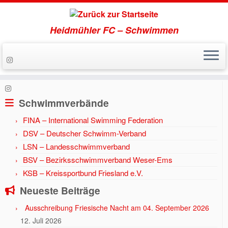
Heidmühler FC – Schwimmen
Zum
Inhalt
Start
»
Aktuell
»
Jahr 2020
»
Übungsbetrieb wird eingestellt.
springen
Schwimmverbände
FINA – International Swimming Federation
DSV – Deutscher Schwimm-Verband
LSN – Landesschwimmverband
BSV – Bezirksschwimmverband Weser-Ems
KSB – Kreissportbund Friesland e.V.
Neueste Beiträge
Ausschreibung Friesische Nacht am 04. September 2026
12. Juli 2026