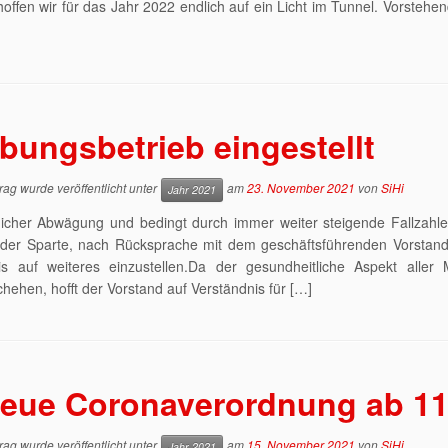
offen wir für das Jahr 2022 endlich auf ein Licht im Tunnel. Vorstehen
bungsbetrieb eingestellt
rag wurde veröffentlicht unter
am
23. November 2021
von
SiHi
Jahr 2021
flicher Abwägung und bedingt durch immer weiter steigende Fallzah
 der Sparte, nach Rücksprache mit dem geschäftsführenden Vorstan
is auf weiteres einzustellen.Da der gesundheitliche Aspekt aller M
hehen, hofft der Vorstand auf Verständnis für […]
eue Coronaverordnung ab 11
rag wurde veröffentlicht unter
am
15. November 2021
von
SiHi
Jahr 2021