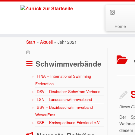
Home
Zum
Inhalt
Start
»
Aktuell
»
Jahr 2021
springen
Schwimmverbände
FINA – International Swimming
Federation
DSV – Deutscher Schwimm-Verband
LSN – Landesschwimmverband
Dieser Ei
BSV – Bezirksschwimmverband
Weser-Ems
Der Sp
KSB – Kreissportbund Friesland e.V.
Weihnac
diesem 