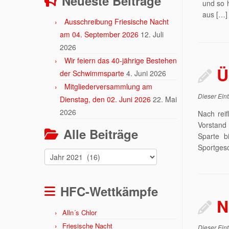
Neueste Beiträge
und so h
aus […]
Ausschreibung Friesische Nacht
am 04. September 2026
12. Juli
2026
Wir feiern das 40-jährige Bestehen
Ü
der Schwimmsparte
4. Juni 2026
Mitgliederversammlung am
Dieser Eint
Dienstag, den 02. Juni 2026
22. Mai
2026
Nach rei
Vorstand
Alle Beiträge
Sparte b
Sportgesc
Alle
Beiträge
HFC-Wettkämpfe
N
Alln´s Chlor
Friesische Nacht
Dieser Eint