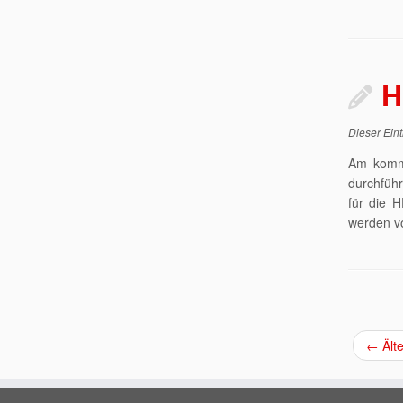
H
Dieser Eint
Am komme
durchführ
für die 
werden v
←
Älte