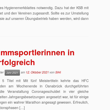
s Hygienemerkblattes notwendig. Dazu hat der KSB mit
et und den Vereinen zugesandt. Sollte es zur Umstellung
 sie auf unseren Übungsbetrieb haben werden, wird dann
mmsportlerinnen in
folgreich
nter
am
12. Oktober 2021
von
SiHi
Jahr 2021
Titel mit Mit fünf Meistertiteln kehrte das HFC
n den am Wochenende in Osnabrück durchgeführten
die Veranstaltung Coronageschuldet in vier gleiche
elten Jahrgangsbesetzungen angesetzt war, ist für einige
ngen ein wahrer Marathon angesagt gewesen. Erfreulich,
tionsphasen […]